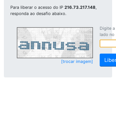
Para liberar o acesso
do IP
216.73.217.148
,
responda ao desafio abaixo.
Digite 
lado no
[trocar imagem]