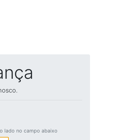
ança
nosco.
ao lado no campo abaixo