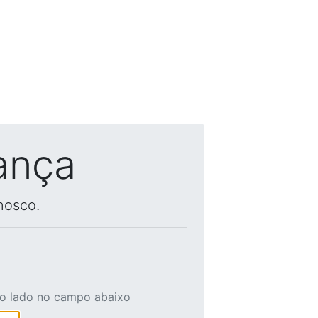
ança
nosco.
ao lado no campo abaixo